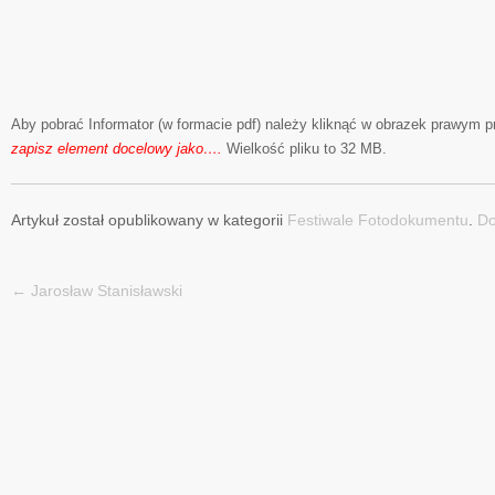
Aby pobrać Informator (w formacie pdf) należy kliknąć w obrazek prawym 
zapisz element docelowy jako….
Wielkość pliku to 32 MB.
Artykuł został opublikowany w kategorii
Festiwale Fotodokumentu
.
Do
←
Jarosław Stanisławski
Nawigacja