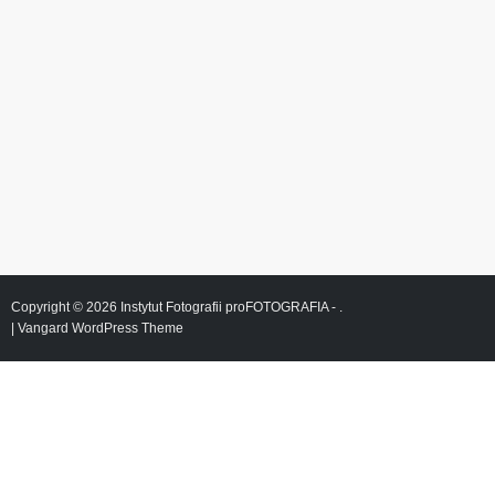
Copyright © 2026
Instytut Fotografii proFOTOGRAFIA
- .
|
Vangard WordPress Theme