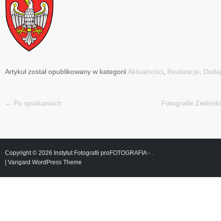
Artykuł został opublikowany w kategorii
Aktualności
,
Realizacje
.
Dodaj
←
Po spotkaniach
Fotografie Zielińs
Nawigacja
Copyright © 2026
Instytut Fotografii proFOTOGRAFIA
- .
|
Vangard WordPress Theme