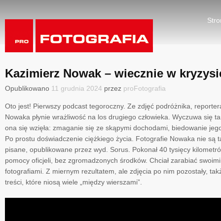
Stro
Kazimierz Nowak – wiecznie w kryzysi
Opublikowano
11 grudnia 2024
przez
proFotografia
Oto jest! Pierwszy podcast tegoroczny. Ze zdjęć podróżnika, reporter
Nowaka płynie wrażliwość na los drugiego człowieka. Wyczuwa się ta
ona się wzięła: zmaganie się ze skąpymi dochodami, biedowanie jego 
Po prostu doświadczenie ciężkiego życia. Fotografie Nowaka nie są ta
pisane, opublikowane przez wyd. Sorus. Pokonał 40 tysięcy kilometró
pomocy oficjeli, bez zgromadzonych środków. Chciał zarabiać swoimi
fotografiami. Z miernym rezultatem, ale zdjęcia po nim pozostały, ta
treści, które niosą wiele „między wierszami”.